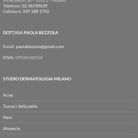
via Broletto 30 – 20121 – Milano
Telefono
:
02 36590639
Cellulare:
339 188 1750
DOTT.SSA PAOLA BEZZOLA
Email
:
paolabezzola@gmail.com
P.IVA
: 09926140154
STUDIO DERMATOLOGIA MILANO
Acne
Tumori della pelle
Nevi
Alopecia