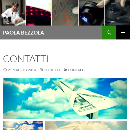
Cerca
PAOLA BEZZOLA
VAI
MENU
AL
PRINCI
CONTENUTO
CONTATTI
21 MAGGIO 2014
600 × 300
CONTATTI