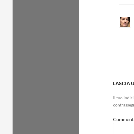
LASCIA
Il tuo indi
contrasseg
Commen