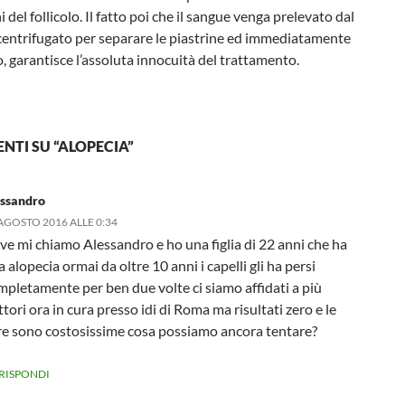
 del follicolo. Il fatto poi che il sangue venga prelevato dal
centrifugato per separare le piastrine ed immediatamente
to, garantisce l’assoluta innocuità del trattamento.
NTI SU “ALOPECIA”
essandro
AGOSTO 2016 ALLE 0:34
lve mi chiamo Alessandro e ho una figlia di 22 anni che ha
 alopecia ormai da oltre 10 anni i capelli gli ha persi
mpletamente per ben due volte ci siamo affidati a più
tori ora in cura presso idi di Roma ma risultati zero e le
re sono costosissime cosa possiamo ancora tentare?
RISPONDI