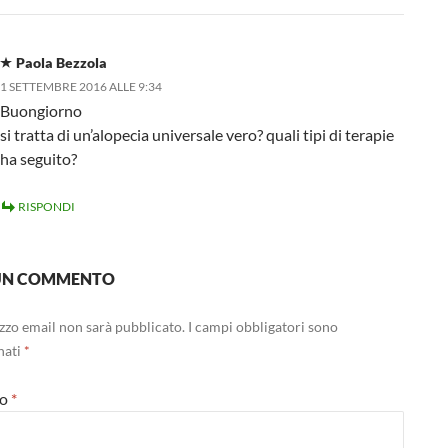
Paola Bezzola
1 SETTEMBRE 2016 ALLE 9:34
Buongiorno
si tratta di un’alopecia universale vero? quali tipi di terapie
ha seguito?
RISPONDI
 UN COMMENTO
rizzo email non sarà pubblicato.
I campi obbligatori sono
nati
*
to
*