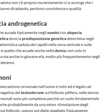
caduta non c’è proprio ma lentamente ci si accorge che i
 stanno diradando, perdono consistenza e qualità.
cia androgenetica
he accade tipicamente negli
uomini
con
alopecia
etica
dove la
predisposizione genetica
determina negli
atteristica caduta dei capelli nella zona centrale e sulle
 è quello che accade anche nella
donna
, non solo in
 ma anche in giovane età, molto più frequentemente negli
 decenni.
moni
 meccanismo ormonale nell’uomo è noto ed è legato ad
negativa del
testosterone
sul follicolo pilifero, nelle donne
ormonali sono più complesse perché un ruolo fondamentale
anche probabilmente da una minor stimolazione degli
sul follicolo; spesso poi diete sbagliate (tipicamente