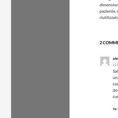
dimensioni
paziente, 
riutilizza
2 COMME
al
21 
Sa
una
co
dot
cu