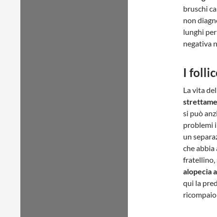
bruschi cal
non diagno
lunghi pe
negativa n
I follic
La vita del
strettame
si può anz
problemi i
un separa
che abbia 
fratellino,
alopecia 
qui la pre
ricompaio