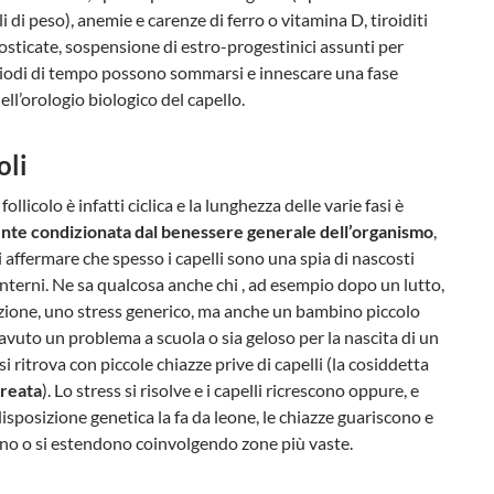
i di peso), anemie e carenze di ferro o vitamina D, tiroiditi
sticate, sospensione di estro-progestinici assunti per
riodi di tempo possono sommarsi e innescare una fase
ell’orologio biologico del capello.
oli
 follicolo è infatti ciclica e la lunghezza delle varie fasi è
nte condizionata dal benessere generale dell’organismo
,
i affermare che spesso i capelli sono una spia di nascosti
nterni. Ne sa qualcosa anche chi , ad esempio dopo un lutto,
zione, uno stress generico, ma anche un bambino piccolo
avuto un problema a scuola o sia geloso per la nascita di un
 si ritrova con piccole chiazze prive di capelli (la cosiddetta
areata
). Lo stress si risolve e i capelli ricrescono oppure, e
disposizione genetica la fa da leone, le chiazze guariscono e
no o si estendono coinvolgendo zone più vaste.