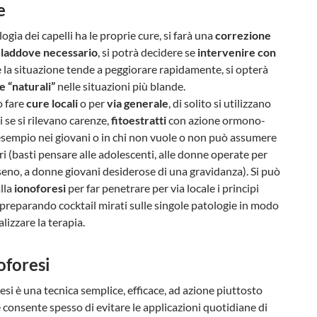
e
ogia dei capelli ha le proprie cure, si farà una
correzione
laddove necessario
, si potrà decidere se
intervenire con
 la situazione tende a peggiorare rapidamente, si opterà
e “naturali”
nelle situazioni più blande.
o fare
cure locali
o per
via generale
, di solito si utilizzano
i se si rilevano carenze,
fitoestratti
con azione ormono-
esempio nei giovani o in chi non vuole o non può assumere
i (basti pensare alle adolescenti, alle donne operate per
seno, a donne giovani desiderose di una gravidanza). Si può
alla
ionoforesi
per far penetrare per via locale i principi
li preparando cocktail mirati sulle singole patologie in modo
lizzare la terapia.
oforesi
esi è una tecnica semplice, efficace, ad azione piuttosto
 consente spesso di evitare le applicazioni quotidiane di