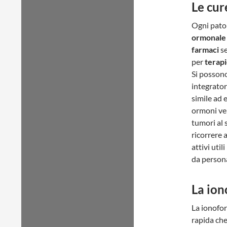
Le cur
Ogni patol
ormonale 
farmaci
se
per
terapi
Si posson
integrator
simile ad 
ormoni ver
tumori al 
ricorrere 
attivi uti
da persona
La ion
La ionofor
rapida che