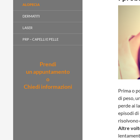
ALOPECIA
DERMATITI
LASER
PRP – CAPELLI E PELLE
Prendi
un appuntamento
o
Chiedi informazioni
Prima o po
di peso, u
perde ai la
episodi di
risolvono 
Altre volt
lentament