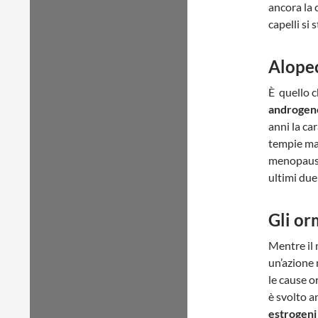
ancora la 
capelli si
Alope
È quello c
androgen
anni la car
tempie ma
menopausa
ultimi due
Gli or
Mentre il
un’azione 
le cause 
è svolto 
estrogeni