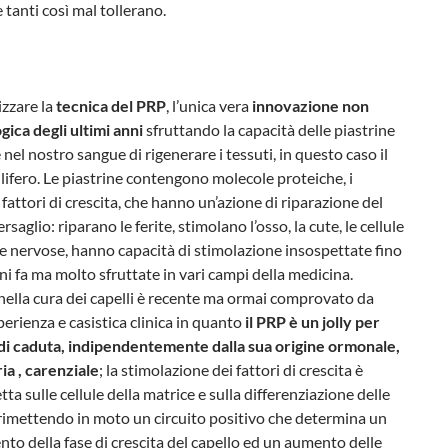
e tanti così mal tollerano.
izzare la
tecnica del PRP
, l’unica vera
innovazione non
ica degli ultimi anni
sfruttando la capacità delle piastrine
nel nostro sangue di rigenerare i tessuti, in questo caso il
pilifero. Le piastrine contengono molecole proteiche, i
 fattori di crescita, che hanno un’azione di riparazione del
saglio: riparano le ferite, stimolano l’osso, la cute, le cellule
e nervose, hanno capacità di stimolazione insospettate fino
ni fa ma molto sfruttate in vari campi della medicina.
nella cura dei capelli è recente ma ormai comprovato da
erienza e casistica clinica in quanto
il PRP è un jolly per
pi di caduta, indipendentemente dalla sua origine ormonale,
ia , carenziale
; la stimolazione dei fattori di crescita è
etta sulle cellule della matrice e sulla differenziazione delle
rimettendo in moto un circuito positivo che determina un
to della fase di crescita del capello ed un aumento delle