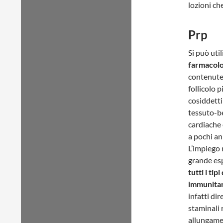
lozioni ch
Prp
Si può util
farmacolog
contenute 
follicolo 
cosiddetti
tessuto-ber
cardiache 
a pochi an
L’impiego 
grande esp
tutti i ti
immunitar
infatti dir
staminali 
allungamen