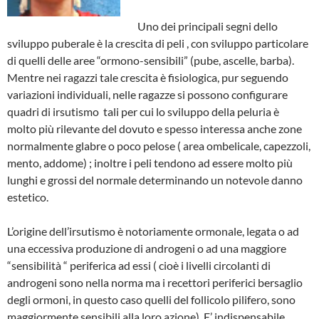
Uno dei principali segni dello
sviluppo puberale è la crescita di peli , con sviluppo particolare
di quelli delle aree “ormono-sensibili” (pube, ascelle, barba).
Mentre nei ragazzi tale crescita è fisiologica, pur seguendo
variazioni individuali, nelle ragazze si possono configurare
quadri di irsutismo tali per cui lo sviluppo della peluria è
molto più rilevante del dovuto e spesso interessa anche zone
normalmente glabre o poco pelose ( area ombelicale, capezzoli,
mento, addome) ; inoltre i peli tendono ad essere molto più
lunghi e grossi del normale determinando un notevole danno
estetico.
L’origine dell’irsutismo è notoriamente ormonale, legata o ad
una eccessiva produzione di androgeni o ad una maggiore
“sensibilità “ periferica ad essi ( cioè i livelli circolanti di
androgeni sono nella norma ma i recettori periferici bersaglio
degli ormoni, in questo caso quelli del follicolo pilifero, sono
maggiormente sensibili alla loro azione). E’ indispensabile