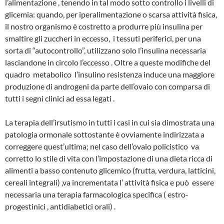
l’alimentazione , tenendo in tal modo sotto controllo i livelli di
glicemia: quando, per iperalimentazione o scarsa attività fisica,
il nostro organismo è costretto a produrre più insulina per
smaltire gli zuccheri in eccesso, i tessuti periferici, per una
sorta di “autocontrollo”, utilizzano solo l’insulina necessaria
lasciandone in circolo l’eccesso . Oltre a queste modifiche del
quadro metabolico l’insulino resistenza induce una maggiore
produzione di androgeni da parte dell’ovaio con comparsa di
tutti i segni clinici ad essa legati .
La terapia dell’irsutismo in tutti i casi in cui sia dimostrata una
patologia ormonale sottostante è ovviamente indirizzata a
correggere quest’ultima; nel caso dell’ovaio policistico va
corretto lo stile di vita con l’impostazione di una dieta ricca di
alimenti a basso contenuto glicemico (frutta, verdura, latticini,
cereali integrali) ,va incrementata l’ attività fisica e può essere
necessaria una terapia farmacologica specifica ( estro-
progestinici , antidiabetici orali) .