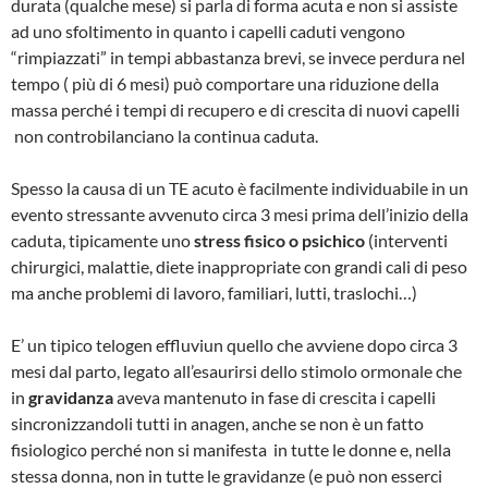
durata (qualche mese) si parla di forma acuta e non si assiste
ad uno sfoltimento in quanto i capelli caduti vengono
“rimpiazzati” in tempi abbastanza brevi, se invece perdura nel
tempo ( più di 6 mesi) può comportare una riduzione della
massa perché i tempi di recupero e di crescita di nuovi capelli
non controbilanciano la continua caduta.
Spesso la causa di un TE acuto è facilmente individuabile in un
evento stressante avvenuto circa 3 mesi prima dell’inizio della
caduta, tipicamente uno
stress fisico o psichico
(interventi
chirurgici, malattie, diete inappropriate con grandi cali di peso
ma anche problemi di lavoro, familiari, lutti, traslochi…)
E’ un tipico telogen effluviun quello che avviene dopo circa 3
mesi dal parto, legato all’esaurirsi dello stimolo ormonale che
in
gravidanza
aveva mantenuto in fase di crescita i capelli
sincronizzandoli tutti in anagen, anche se non è un fatto
fisiologico perché non si manifesta in tutte le donne e, nella
stessa donna, non in tutte le gravidanze (e può non esserci