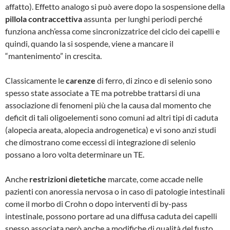
affatto). Effetto analogo si può avere dopo la sospensione della
pillola contraccettiva
assunta per lunghi periodi perché
funziona anch’essa come sincronizzatrice del ciclo dei capelli e
quindi, quando la si sospende, viene a mancare il
“mantenimento” in crescita.
Classicamente le
carenze
di ferro, di zinco e di selenio sono
spesso state associate a TE ma potrebbe trattarsi di una
associazione di fenomeni più che la causa dal momento che
deficit di tali oligoelementi sono comuni ad altri tipi di caduta
(alopecia areata, alopecia androgenetica) e vi sono anzi studi
che dimostrano come eccessi di integrazione di selenio
possano a loro volta determinare un TE.
Anche
restrizioni dietetiche
marcate, come accade nelle
pazienti con anoressia nervosa o in caso di patologie intestinali
come il morbo di Crohn o dopo interventi di by-pass
intestinale, possono portare ad una diffusa caduta dei capelli
spesso associata però anche a modifiche di qualità del fusto