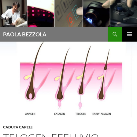
Cerca
PAOLA BEZZOLA
VAI
MENU
AL
PRINCI
CONTENUTO
CADUTA CAPELLI