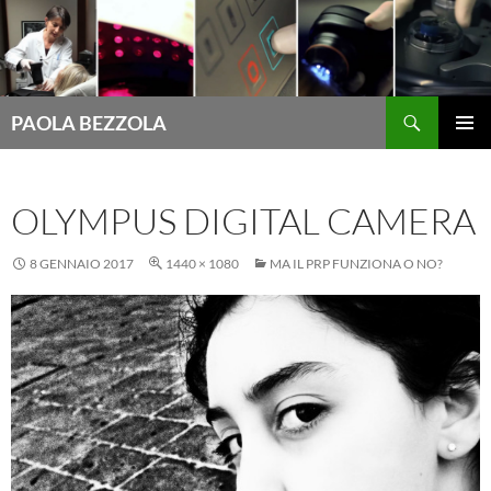
Cerca
PAOLA BEZZOLA
VAI
MENU
AL
PRINCI
CONTENUTO
OLYMPUS DIGITAL CAMERA
8 GENNAIO 2017
1440 × 1080
MA IL PRP FUNZIONA O NO?