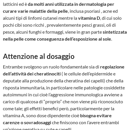
latticini ed è
da molti anni utilizzata in dermatologia per
curare varie malattie della pelle
, inclusa psoriasi , acne ed
alcuni tipi di linfomi cutanei mentre la
vitamina D
, di cui solo
pochi cibi sono ricchi , prevalentemente pesci grassi, oli di
pesce, alcuni funghi e formaggi, viene in gran parte
sintetizzata
nella pelle come conseguenza dell’esposizione al sole
.
Attenzione al dosaggio
Entrambe svolgono un ruolo fondamentale sia di
regolazione
dell’attività dei cheratinociti
( le cellule dell’epidermide e
deputate alla produzione della cheratina dei capelli) che della
risposta immunitaria, in particolare nelle patologie cosiddette
autoimmuni in cui cioè l’aggressione immunologica avviene a
carico di qualcosa di “proprio” che non viene più riconosciuto
come tale; gli effetti benefici però, particolarmente per la
vitamina A, sono dose dipendente cioè
bisogna evitare
carenze o sovradosaggi
che finiscono con l’avere entrambi
un’azione negativa su cute e capelli.