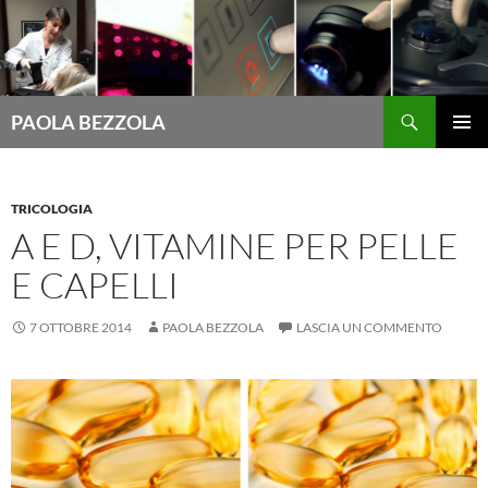
Cerca
PAOLA BEZZOLA
VAI
MENU
AL
PRINCI
CONTENUTO
TRICOLOGIA
A E D, VITAMINE PER PELLE
E CAPELLI
7 OTTOBRE 2014
PAOLA BEZZOLA
LASCIA UN COMMENTO