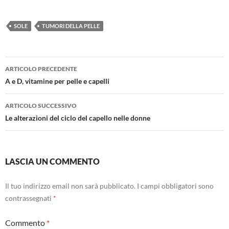
SOLE
TUMORI DELLA PELLE
ARTICOLO PRECEDENTE
Navigazione
A e D, vitamine per pelle e capelli
articolo
ARTICOLO SUCCESSIVO
Le alterazioni del ciclo del capello nelle donne
LASCIA UN COMMENTO
Il tuo indirizzo email non sarà pubblicato.
I campi obbligatori sono
contrassegnati
*
Commento
*