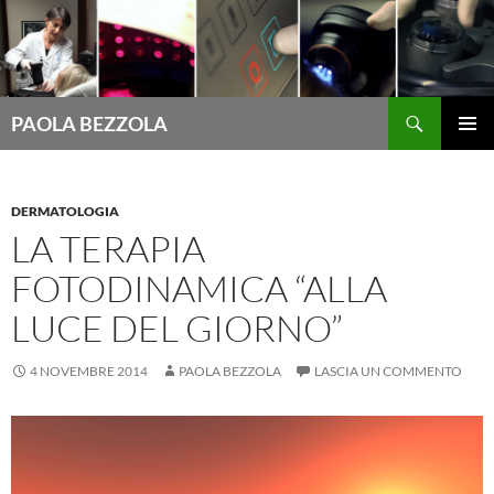
Cerca
PAOLA BEZZOLA
VAI
MENU
AL
PRINCI
CONTENUTO
DERMATOLOGIA
LA TERAPIA
FOTODINAMICA “ALLA
LUCE DEL GIORNO”
4 NOVEMBRE 2014
PAOLA BEZZOLA
LASCIA UN COMMENTO