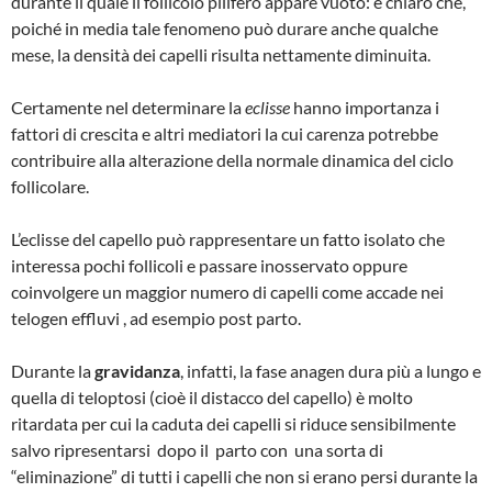
durante il quale il follicolo pilifero appare vuoto: è chiaro che,
poiché in media tale fenomeno può durare anche qualche
mese, la densità dei capelli risulta nettamente diminuita.
Certamente nel determinare la
eclisse
hanno importanza i
fattori di crescita e altri mediatori la cui carenza potrebbe
contribuire alla alterazione della normale dinamica del ciclo
follicolare.
L’eclisse del capello può rappresentare un fatto isolato che
interessa pochi follicoli e passare inosservato oppure
coinvolgere un maggior numero di capelli come accade nei
telogen effluvi , ad esempio post parto.
Durante la
gravidanza
, infatti, la fase anagen dura più a lungo e
quella di teloptosi (cioè il distacco del capello) è molto
ritardata per cui la caduta dei capelli si riduce sensibilmente
salvo ripresentarsi dopo il parto con una sorta di
“eliminazione” di tutti i capelli che non si erano persi durante la